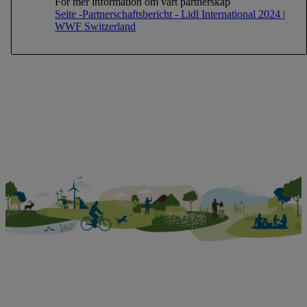
För mer information om vårt partnerskap
integritetspolicy
.
Du kan hitta avtrycken här.
Seite -Partnerschaftsbericht - Lidl International 2024 |
WWF Switzerland