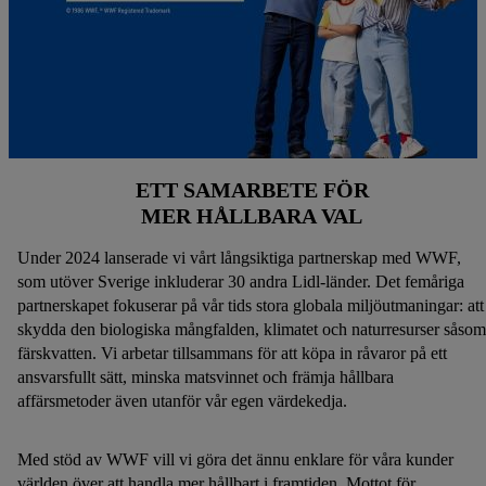
ETT SAMARBETE FÖR
MER HÅLLBARA VAL
Under 2024 lanserade vi vårt långsiktiga partnerskap med WWF,
som utöver Sverige inkluderar 30 andra Lidl-länder. Det femåriga
partnerskapet fokuserar på vår tids stora globala miljöutmaningar: att
skydda den biologiska mångfalden, klimatet och naturresurser såsom
färskvatten. Vi arbetar tillsammans för att köpa in råvaror på ett
ansvarsfullt sätt, minska matsvinnet och främja hållbara
affärsmetoder även utanför vår egen värdekedja.
Med stöd av WWF vill vi göra det ännu enklare för våra kunder
världen över att handla mer hållbart i framtiden. Mottot för