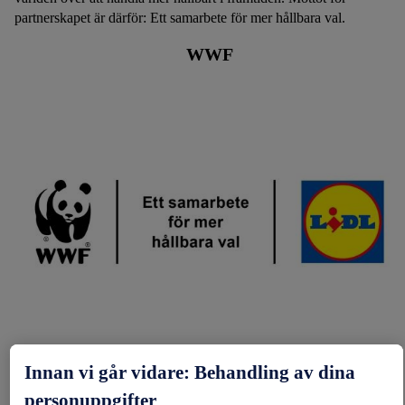
partnerskapet är därför: Ett samarbete för mer hållbara val.
WWF
Innan vi går vidare: Behandling av dina
WWF ÅTGÄRDER
personuppgifter