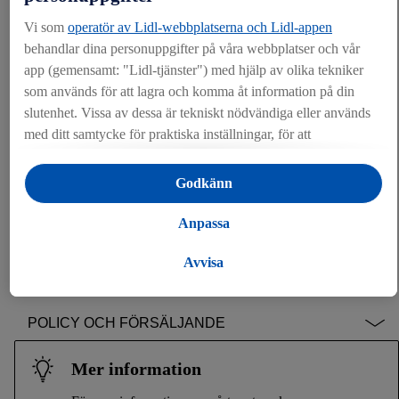
Vi som
operatör av Lidl-webbplatserna och Lidl-appen
KLIMAT
behandlar dina personuppgifter på våra webbplatser och vår
app (gemensamt: "Lidl-tjänster") med hjälp av olika tekniker
BIOLOGISK MÅNGFALD
som används för att lagra och komma åt information på din
slutenhet. Vissa av dessa är tekniskt nödvändiga eller används
VATTEN
med ditt samtycke för praktiska inställningar, för att
sammanställa statistik eller för personlig reklam inom och
RÅVAROR
utanför Lidl-tjänsterna. Om du är medlem i Lidl Plus-
Godkänn
programmet kommer data från ditt köpbeteende i butik också
HÅLLBARA KOSTVAL
att behandlas för dessa ändamål.
Anpassa
Under "Anpassa" kan du tillåta individuella syften och hitta
FISK OCH SKALDJUR
ytterligare information om personuppgiftsbehandling.
Avvisa
CIRKULÄR EKONOMI & MINSKNING AV MATSVINN
Genom att klicka på "Avvisa" tillåter du endasr användning av
nödvändig teknik. Genom att klicka på "Godkänn" samtycker
POLICY OCH FÖRSÄLJANDE
du till all behandling för alla ovan nämnda syften. Ytterligare
information, inklusive om lagringsperioden för
Mer information
personuppgifterna och din rätt att när som helst återkalla ditt
samtycke med verkan för framtiden, finns i vår